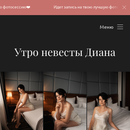
ссию❤️
Идет запись на твою лучшую фотосессию❤️
Меню
Утро невесты Диана