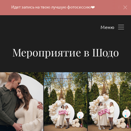
Идет запись на твою лучшую фотосессию❤️
Идет запись
Меню
Мероприятие в Шодо